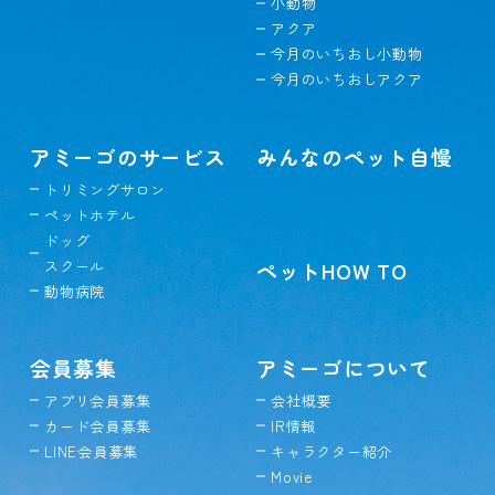
小動物
アクア
今月のいちおし小動物
今月のいちおしアクア
アミーゴのサービス
みんなのペット自慢
トリミングサロン
ペットホテル
ドッグ
スクール
ペットHOW TO
動物病院
会員募集
アミーゴについて
アプリ会員募集
会社概要
カード会員募集
IR情報
LINE会員募集
キャラクター紹介
Movie