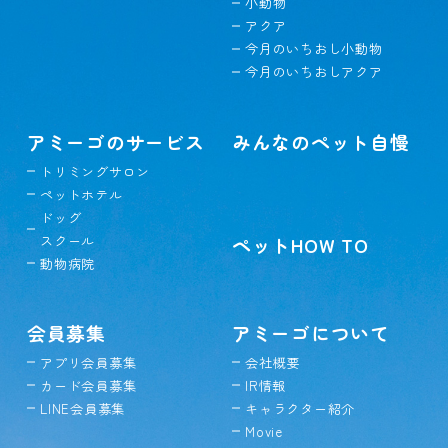
小動物
アクア
今月のいちおし小動物
今月のいちおしアクア
アミーゴのサービス
みんなのペット自慢
トリミングサロン
ペットホテル
ドッグ
スクール
ペットHOW TO
動物病院
会員募集
アミーゴについて
アプリ会員募集
会社概要
カード会員募集
IR情報
LINE会員募集
キャラクター紹介
Movie