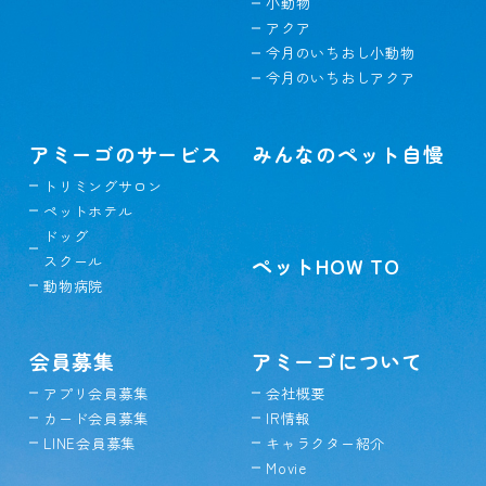
小動物
アクア
今月のいちおし小動物
今月のいちおしアクア
アミーゴのサービス
みんなのペット自慢
トリミングサロン
ペットホテル
ドッグ
スクール
ペットHOW TO
動物病院
会員募集
アミーゴについて
アプリ会員募集
会社概要
カード会員募集
IR情報
LINE会員募集
キャラクター紹介
Movie