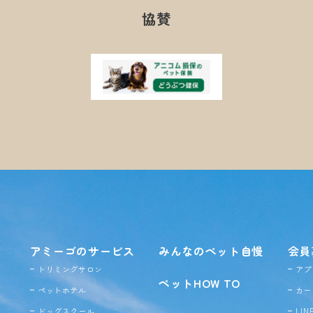
協賛
アミーゴのサービス
みんなのペット自慢
会員
トリミングサロン
アプ
ペットHOW TO
ペットホテル
カー
ドッグ
スクール
LI