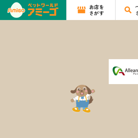
お店を
さがす