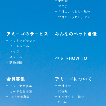
小動物
アクア
今月のいちおし小動物
今月のいちおしアクア
アミーゴのサービス
みんなのペット自慢
トリミングサロン
ペットホテル
ドッグ
スクール
ペットHOW TO
動物病院
会員募集
アミーゴについて
アプリ会員募集
会社概要
カード会員募集
IR情報
LINE会員募集
キャラクター紹介
Movie