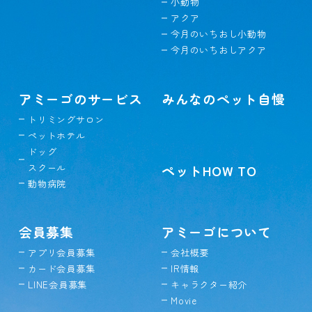
小動物
アクア
今月のいちおし小動物
今月のいちおしアクア
アミーゴのサービス
みんなのペット自慢
トリミングサロン
ペットホテル
ドッグ
スクール
ペットHOW TO
動物病院
会員募集
アミーゴについて
アプリ会員募集
会社概要
カード会員募集
IR情報
LINE会員募集
キャラクター紹介
Movie