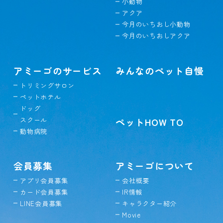
小動物
アクア
今月のいちおし小動物
今月のいちおしアクア
アミーゴのサービス
みんなのペット自慢
トリミングサロン
ペットホテル
ドッグ
スクール
ペットHOW TO
動物病院
会員募集
アミーゴについて
アプリ会員募集
会社概要
カード会員募集
IR情報
LINE会員募集
キャラクター紹介
Movie