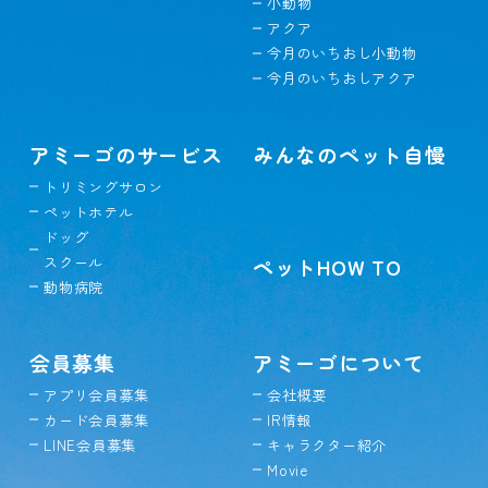
小動物
アクア
今月のいちおし小動物
今月のいちおしアクア
アミーゴのサービス
みんなのペット自慢
トリミングサロン
ペットホテル
ドッグ
スクール
ペットHOW TO
動物病院
会員募集
アミーゴについて
アプリ会員募集
会社概要
カード会員募集
IR情報
LINE会員募集
キャラクター紹介
Movie