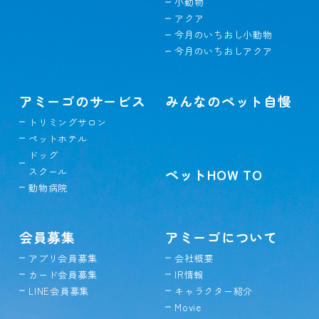
小動物
アクア
今月のいちおし小動物
今月のいちおしアクア
アミーゴのサービス
みんなのペット自慢
トリミングサロン
ペットホテル
ドッグ
スクール
ペットHOW TO
動物病院
会員募集
アミーゴについて
アプリ会員募集
会社概要
カード会員募集
IR情報
LINE会員募集
キャラクター紹介
Movie