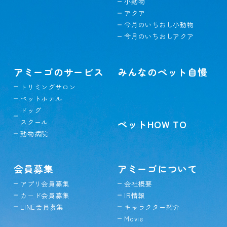
小動物
アクア
今月のいちおし小動物
今月のいちおしアクア
アミーゴのサービス
みんなのペット自慢
トリミングサロン
ペットホテル
ドッグ
スクール
ペットHOW TO
動物病院
会員募集
アミーゴについて
アプリ会員募集
会社概要
カード会員募集
IR情報
LINE会員募集
キャラクター紹介
Movie