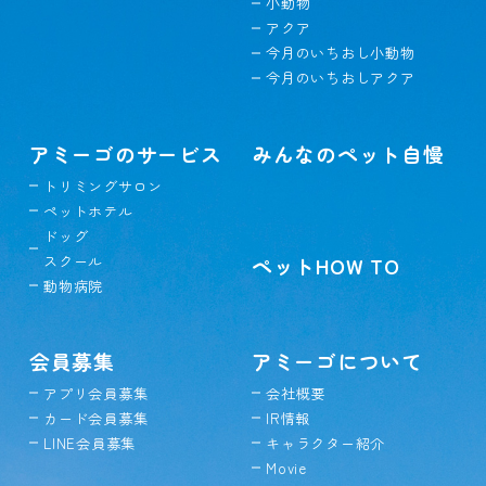
小動物
アクア
今月のいちおし小動物
今月のいちおしアクア
アミーゴのサービス
みんなのペット自慢
トリミングサロン
ペットホテル
ドッグ
スクール
ペットHOW TO
動物病院
会員募集
アミーゴについて
アプリ会員募集
会社概要
カード会員募集
IR情報
LINE会員募集
キャラクター紹介
Movie