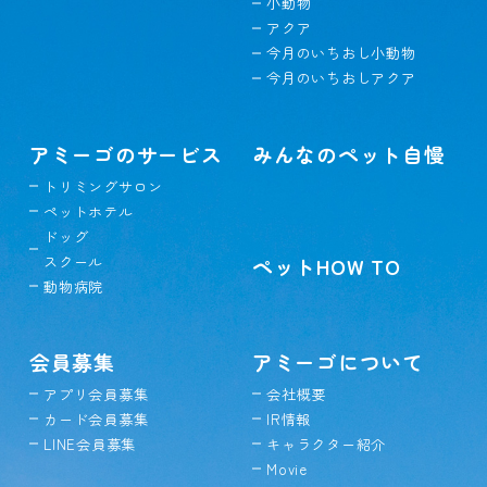
小動物
アクア
今月のいちおし小動物
今月のいちおしアクア
アミーゴのサービス
みんなのペット自慢
トリミングサロン
ペットホテル
ドッグ
スクール
ペットHOW TO
動物病院
会員募集
アミーゴについて
アプリ会員募集
会社概要
カード会員募集
IR情報
LINE会員募集
キャラクター紹介
Movie