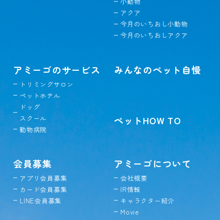
小動物
アクア
今月のいちおし小動物
今月のいちおしアクア
アミーゴのサービス
みんなのペット自慢
トリミングサロン
ペットホテル
ドッグ
スクール
ペットHOW TO
動物病院
会員募集
アミーゴについて
アプリ会員募集
会社概要
カード会員募集
IR情報
LINE会員募集
キャラクター紹介
Movie