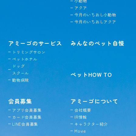
小動物
アクア
今月のいちおし小動物
今月のいちおしアクア
アミーゴのサービス
みんなのペット自慢
トリミングサロン
ペットホテル
ドッグ
スクール
ペットHOW TO
動物病院
会員募集
アミーゴについて
アプリ会員募集
会社概要
カード会員募集
IR情報
LINE会員募集
キャラクター紹介
Movie