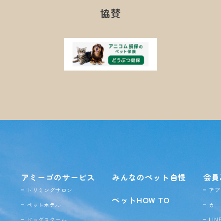
協賛
アミーゴのサービス
みんなのペット自慢
会員
トリミングサロン
アプ
ペットHOW TO
ペットホテル
カー
ドッグ
スクール
LI