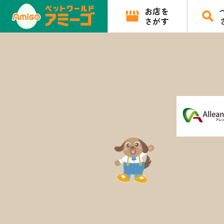
お店を
さがす