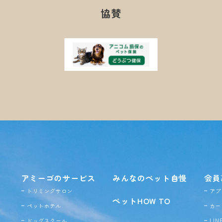
協賛
アミーゴのサービス
みんなのペット自慢
会員
トリミングサロン
アプ
ペットHOW TO
ペットホテル
カー
ドッグ
スクール
LI