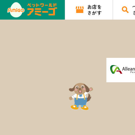
お店を
さがす