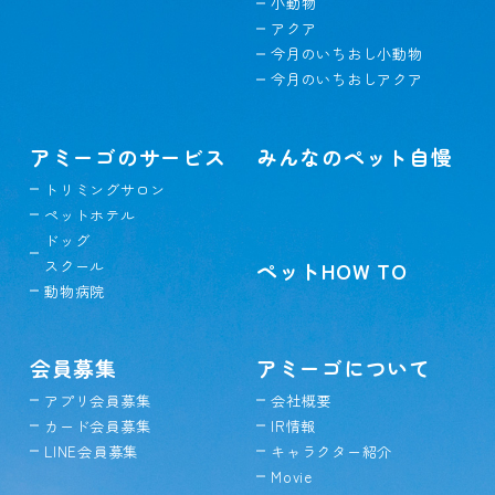
小動物
アクア
今月のいちおし小動物
今月のいちおしアクア
アミーゴのサービス
みんなのペット自慢
トリミングサロン
ペットホテル
ドッグ
スクール
ペットHOW TO
動物病院
会員募集
アミーゴについて
アプリ会員募集
会社概要
カード会員募集
IR情報
LINE会員募集
キャラクター紹介
Movie