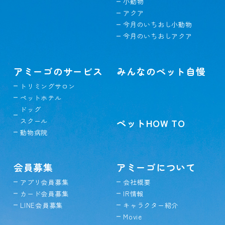
小動物
アクア
今月のいちおし小動物
今月のいちおしアクア
アミーゴのサービス
みんなのペット自慢
トリミングサロン
ペットホテル
ドッグ
スクール
ペットHOW TO
動物病院
会員募集
アミーゴについて
アプリ会員募集
会社概要
カード会員募集
IR情報
LINE会員募集
キャラクター紹介
Movie