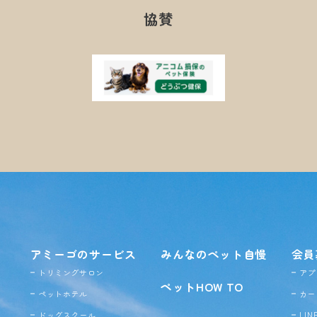
協賛
アミーゴのサービス
みんなのペット自慢
会員
トリミングサロン
アプ
ペットHOW TO
ペットホテル
カー
ドッグ
スクール
LI