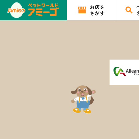
お店を
さがす