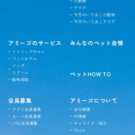
小動物
アクア
今月のいちおし小動物
今月のいちおしアクア
アミーゴのサービス
みんなのペット自慢
トリミングサロン
ペットホテル
ドッグ
スクール
ペットHOW TO
動物病院
会員募集
アミーゴについて
アプリ会員募集
会社概要
カード会員募集
IR情報
LINE会員募集
キャラクター紹介
Movie