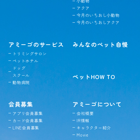
小動物
アクア
今月のいちおし小動物
今月のいちおしアクア
アミーゴのサービス
みんなのペット自慢
トリミングサロン
ペットホテル
ドッグ
スクール
ペットHOW TO
動物病院
会員募集
アミーゴについて
アプリ会員募集
会社概要
カード会員募集
IR情報
LINE会員募集
キャラクター紹介
Movie