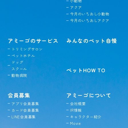
小動物
アクア
今月のいちおし小動物
今月のいちおしアクア
アミーゴのサービス
みんなのペット自慢
トリミングサロン
ペットホテル
ドッグ
スクール
ペットHOW TO
動物病院
会員募集
アミーゴについて
アプリ会員募集
会社概要
カード会員募集
IR情報
LINE会員募集
キャラクター紹介
Movie