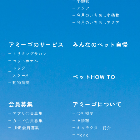
小動物
アクア
今月のいちおし小動物
今月のいちおしアクア
アミーゴのサービス
みんなのペット自慢
トリミングサロン
ペットホテル
ドッグ
スクール
ペットHOW TO
動物病院
会員募集
アミーゴについて
アプリ会員募集
会社概要
カード会員募集
IR情報
LINE会員募集
キャラクター紹介
Movie