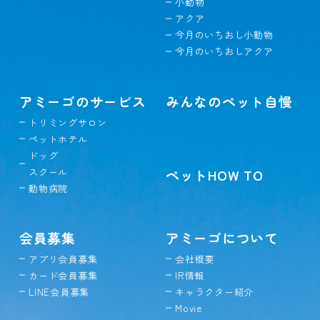
小動物
アクア
今月のいちおし小動物
今月のいちおしアクア
アミーゴのサービス
みんなのペット自慢
トリミングサロン
ペットホテル
ドッグ
スクール
ペットHOW TO
動物病院
会員募集
アミーゴについて
アプリ会員募集
会社概要
カード会員募集
IR情報
LINE会員募集
キャラクター紹介
Movie