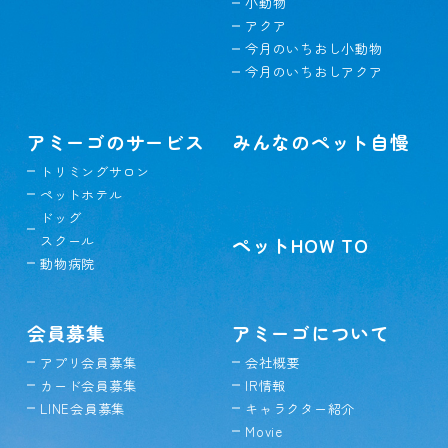
小動物
アクア
今月のいちおし小動物
今月のいちおしアクア
アミーゴのサービス
みんなのペット自慢
トリミングサロン
ペットホテル
ドッグ
スクール
ペットHOW TO
動物病院
会員募集
アミーゴについて
アプリ会員募集
会社概要
カード会員募集
IR情報
LINE会員募集
キャラクター紹介
Movie