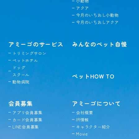
小動物
アクア
今月のいちおし小動物
今月のいちおしアクア
アミーゴのサービス
みんなのペット自慢
トリミングサロン
ペットホテル
ドッグ
スクール
ペットHOW TO
動物病院
会員募集
アミーゴについて
アプリ会員募集
会社概要
カード会員募集
IR情報
LINE会員募集
キャラクター紹介
Movie