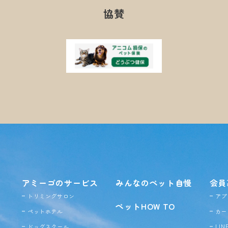
協賛
アミーゴのサービス
みんなのペット自慢
会員
トリミングサロン
アプ
ペットHOW TO
ペットホテル
カー
ドッグ
スクール
LI