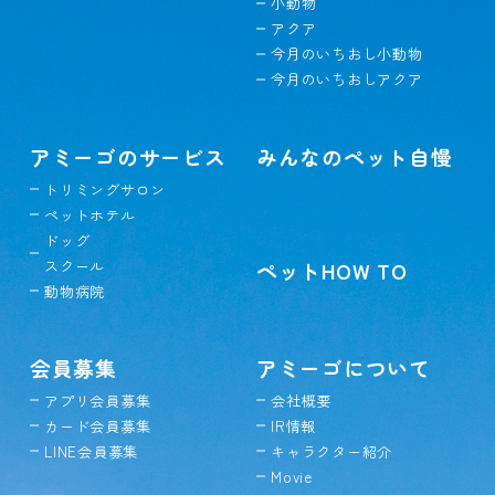
小動物
アクア
今月のいちおし小動物
今月のいちおしアクア
アミーゴのサービス
みんなのペット自慢
トリミングサロン
ペットホテル
ドッグ
スクール
ペットHOW TO
動物病院
会員募集
アミーゴについて
アプリ会員募集
会社概要
カード会員募集
IR情報
LINE会員募集
キャラクター紹介
Movie