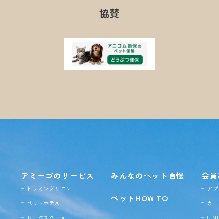
協賛
アミーゴのサービス
みんなのペット自慢
会員
トリミングサロン
アプ
ペットHOW TO
ペットホテル
カー
ドッグ
スクール
LI