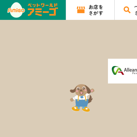
お店を
さがす