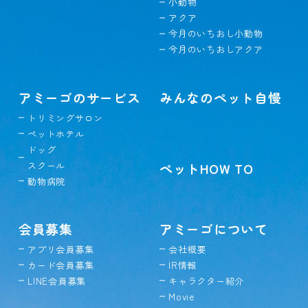
小動物
アクア
今月のいちおし小動物
今月のいちおしアクア
アミーゴのサービス
みんなのペット自慢
トリミングサロン
ペットホテル
ドッグ
スクール
ペットHOW TO
動物病院
会員募集
アミーゴについて
アプリ会員募集
会社概要
カード会員募集
IR情報
LINE会員募集
キャラクター紹介
Movie