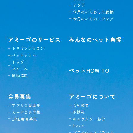
アクア
今月のいちおし小動物
今月のいちおしアクア
アミーゴのサービス
みんなのペット自慢
トリミングサロン
ペットホテル
ドッグ
スクール
ペットHOW TO
動物病院
会員募集
アミーゴについて
アプリ会員募集
会社概要
カード会員募集
IR情報
LINE会員募集
キャラクター紹介
Movie
プライベートブランド