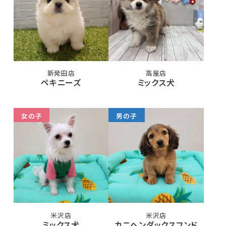
新発田店
高屋店
ペキニーズ
ミックス犬
女の子
男の子
米沢店
米沢店
ミックス犬
カニヘンダックスフンド