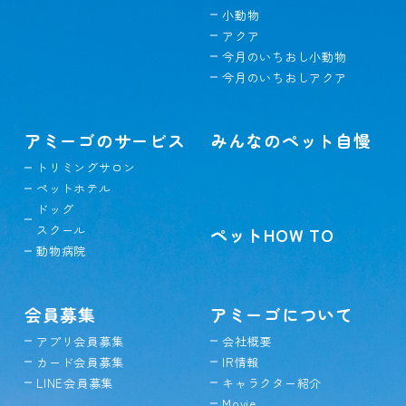
小動物
アクア
今月のいちおし小動物
今月のいちおしアクア
アミーゴのサービス
みんなのペット自慢
トリミングサロン
ペットホテル
ドッグ
スクール
ペットHOW TO
動物病院
会員募集
アミーゴについて
アプリ会員募集
会社概要
カード会員募集
IR情報
LINE会員募集
キャラクター紹介
Movie