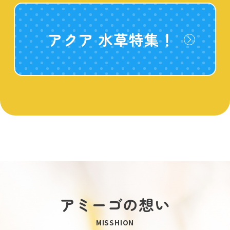
アクア 水草特集！
アミーゴの想い
MISSHION