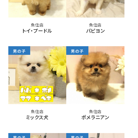
魚住店
魚住店
トイ・プードル
パピヨン
男の子
男の子
魚住店
魚住店
ミックス犬
ポメラニアン
男の子
男の子