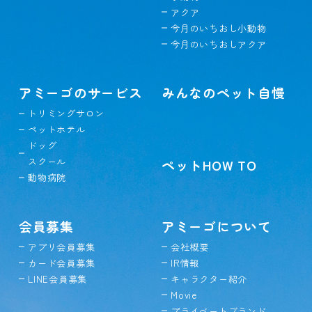
アクア
今月のいちおし小動物
今月のいちおしアクア
アミーゴのサービス
みんなのペット自慢
トリミングサロン
ペットホテル
ドッグ
スクール
ペットHOW TO
動物病院
会員募集
アミーゴについて
アプリ会員募集
会社概要
カード会員募集
IR情報
LINE会員募集
キャラクター紹介
Movie
プライベートブランド