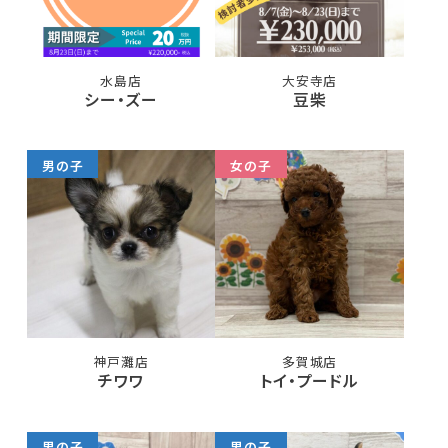
水島店
大安寺店
シー・ズー
豆柴
男の子
女の子
神戸灘店
多賀城店
チワワ
トイ・プードル
男の子
男の子