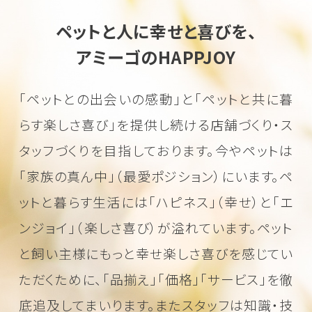
ペットと人に幸せと喜びを、
アミーゴのHAPPJOY
「ペットとの出会いの感動」と「ペットと共に暮
らす楽しさ喜び」を
提供し続ける店舗づくり・ス
タッフづくりを目指しております。
今やペットは
「家族の真ん中」（最愛ポジション）にいます。
ペ
ットと暮らす生活には「ハピネス」（幸せ）と「エ
ンジョイ」（楽しさ喜び）が溢れています。
ペット
と飼い主様にもっと幸せ楽しさ喜びを感じてい
ただくために、
「品揃え」「価格」「サービス」を徹
底追及してまいります。またスタッフは知識・技