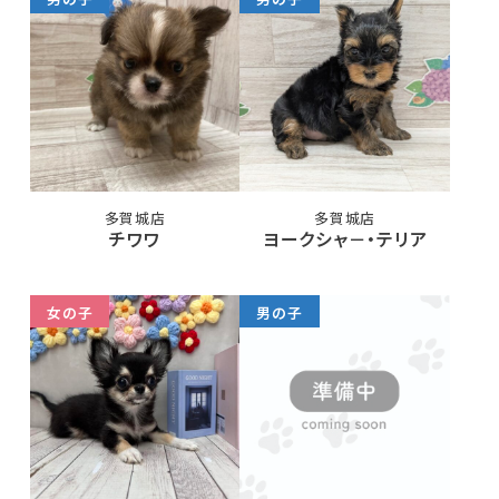
多賀城店
多賀城店
チワワ
ヨークシャ－・テリア
女の子
男の子