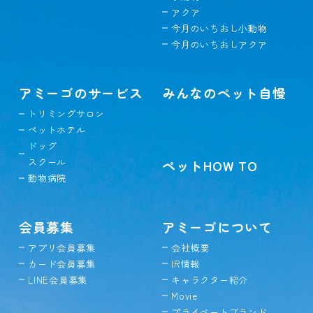
アクア
今月のいちおし小動物
今月のいちおしアクア
アミーゴのサービス
みんなのペット自慢
トリミングサロン
ペットホテル
ドッグ
スクール
ペットHOW TO
動物病院
会員募集
アミーゴについて
アプリ会員募集
会社概要
カード会員募集
IR情報
LINE会員募集
キャラクター紹介
Movie
プライベートブランド