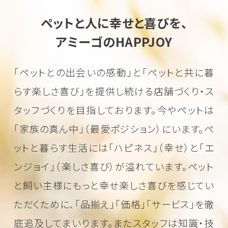
ペットと人に幸せと喜びを、
アミーゴのHAPPJOY
「ペットとの出会いの感動」と「ペットと共に暮
らす楽しさ喜び」を
提供し続ける店舗づくり・ス
タッフづくりを目指しております。
今やペットは
「家族の真ん中」（最愛ポジション）にいます。
ペ
ットと暮らす生活には「ハピネス」（幸せ）と「エ
ンジョイ」（楽しさ喜び）が溢れています。
ペット
と飼い主様にもっと幸せ楽しさ喜びを感じてい
ただくために、
「品揃え」「価格」「サービス」を徹
底追及してまいります。またスタッフは知識・技