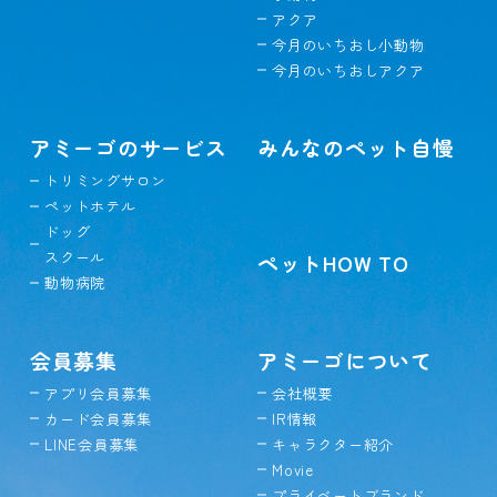
アクア
今月のいちおし小動物
今月のいちおしアクア
アミーゴのサービス
みんなのペット自慢
トリミングサロン
ペットホテル
ドッグ
スクール
ペットHOW TO
動物病院
会員募集
アミーゴについて
アプリ会員募集
会社概要
カード会員募集
IR情報
LINE会員募集
キャラクター紹介
Movie
プライベートブランド