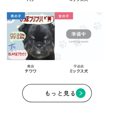
男の子
女の子
鳳店
宇品店
チワワ
ミックス犬
もっと見る