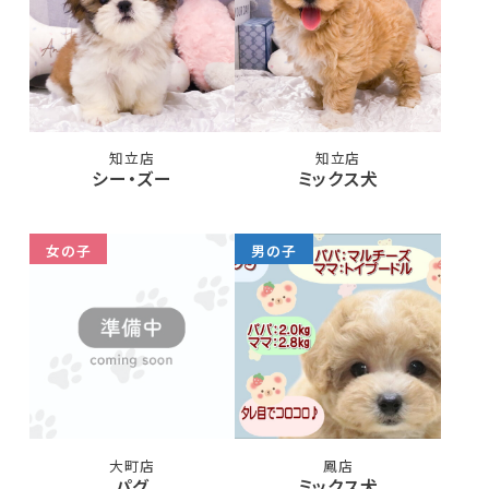
知立店
知立店
シー・ズー
ミックス犬
女の子
男の子
大町店
鳳店
パグ
ミックス犬