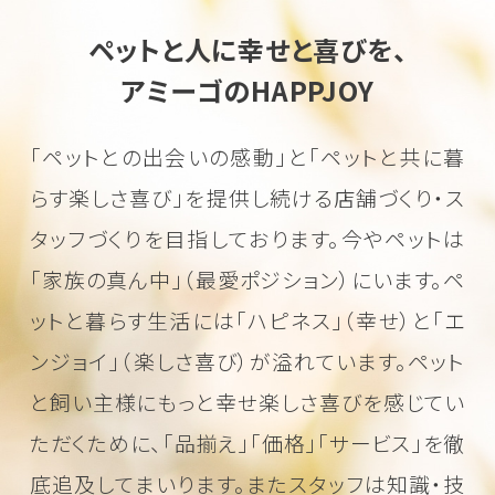
ペットと人に幸せと喜びを、
アミーゴのHAPPJOY
「ペットとの出会いの感動」と「ペットと共に暮
らす楽しさ喜び」を
提供し続ける店舗づくり・ス
タッフづくりを目指しております。
今やペットは
「家族の真ん中」（最愛ポジション）にいます。
ペ
ットと暮らす生活には「ハピネス」（幸せ）と「エ
ンジョイ」（楽しさ喜び）が溢れています。
ペット
と飼い主様にもっと幸せ楽しさ喜びを感じてい
ただくために、
「品揃え」「価格」「サービス」を徹
底追及してまいります。またスタッフは知識・技