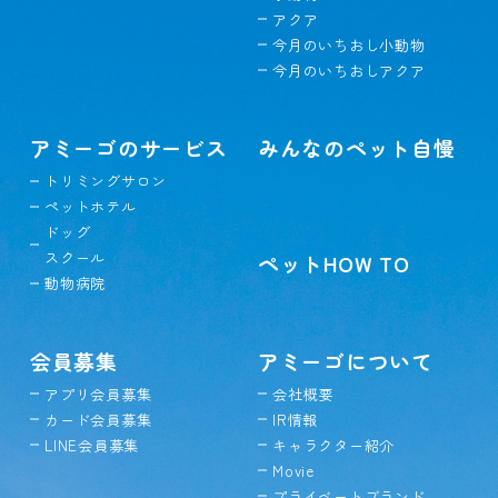
アクア
今月のいちおし小動物
今月のいちおしアクア
アミーゴのサービス
みんなのペット自慢
トリミングサロン
ペットホテル
ドッグ
スクール
ペットHOW TO
動物病院
会員募集
アミーゴについて
アプリ会員募集
会社概要
カード会員募集
IR情報
LINE会員募集
キャラクター紹介
Movie
プライベートブランド