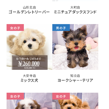
山形北店
大町店
ゴールデンレトリーバー
ミニチュアダックスフンド
女の子
男の子
大安寺店
知立店
ミックス犬
ヨークシャ－・テリア
女の子
女の子