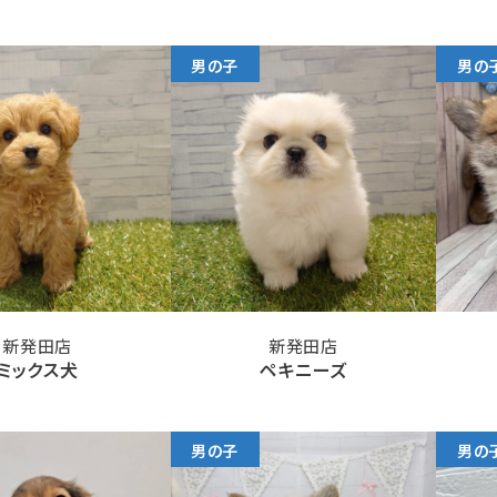
男の子
男の
新発田店
新発田店
ミックス犬
ペキニーズ
男の子
男の