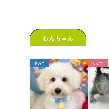
わんちゃん
男の子
女の子