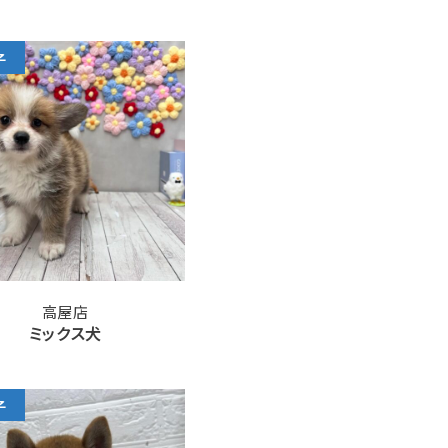
子
高屋店
ミックス犬
子