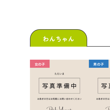
わんちゃん
女の子
男の子