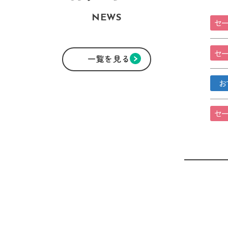
NEWS
セー
セー
一覧を見る
お
セー