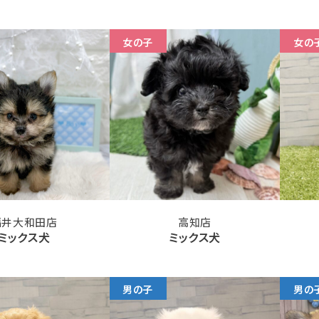
女の子
女の
福井大和田店
高知店
ミックス犬
ミックス犬
男の子
男の