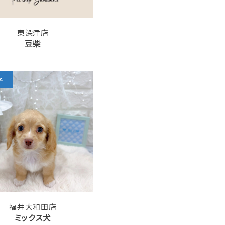
東深津店
豆柴
子
福井大和田店
ミックス犬