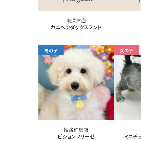
東深津店
カニヘンダックスフンド
男の子
女の子
姫路飾磨店
ビションフリーゼ
ミニチ