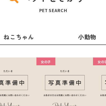
PET SEARCH
ねこちゃん
小動物
女の子
女の