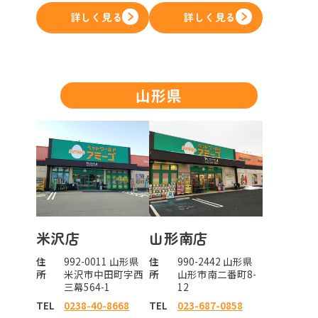
詳しく見る
詳しく見る
山形県
米沢店
山形南店
住
992-0011 山形県
住
990-2442 山形県
所
米沢市中田町字西
所
山形市南二番町8-
三幕564-1
12
TEL
0238-40-8668
TEL
023-687-0858