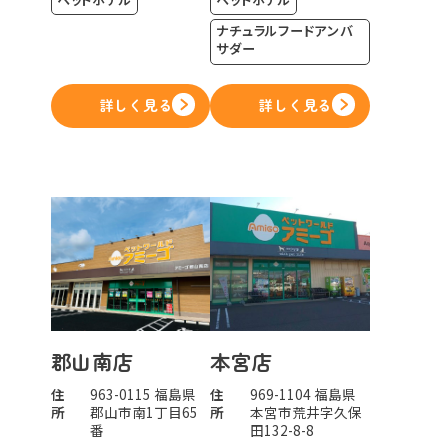
ナチュラルフードアンバ
サダー
詳しく見る
詳しく見る
郡山南店
本宮店
住
963-0115 福島県
住
969-1104 福島県
所
郡山市南1丁目65
所
本宮市荒井字久保
番
田132-8-8