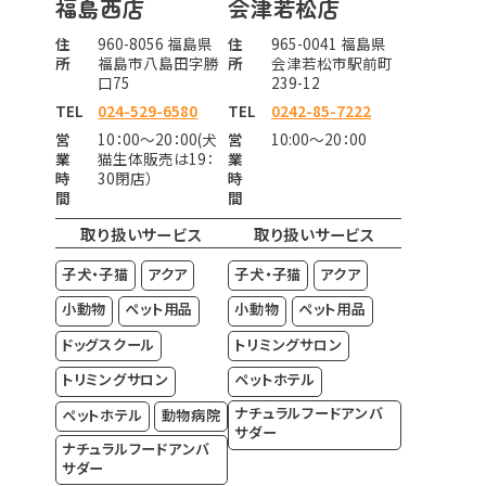
福島西店
会津若松店
住
960-8056 福島県
住
965-0041 福島県
所
福島市八島田字勝
所
会津若松市駅前町
口75
239-12
TEL
024-529-6580
TEL
0242-85-7222
営
10：00～20：00(犬
営
10:00～20：00
業
猫生体販売は19：
業
時
30閉店）
時
間
間
取り扱いサービス
取り扱いサービス
子犬・子猫
アクア
子犬・子猫
アクア
小動物
ペット用品
小動物
ペット用品
ドッグスクール
トリミングサロン
トリミングサロン
ペットホテル
ナチュラルフードアンバ
ペットホテル
動物病院
サダー
ナチュラルフードアンバ
サダー