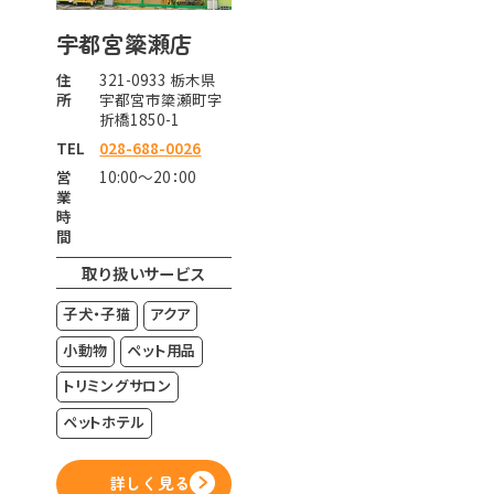
宇都宮簗瀬店
住
321-0933 栃木県
所
宇都宮市簗瀬町字
折橋1850-1
TEL
028-688-0026
営
10:00～20：00
業
時
間
取り扱いサービス
子犬・子猫
アクア
小動物
ペット用品
トリミングサロン
ペットホテル
詳しく見る