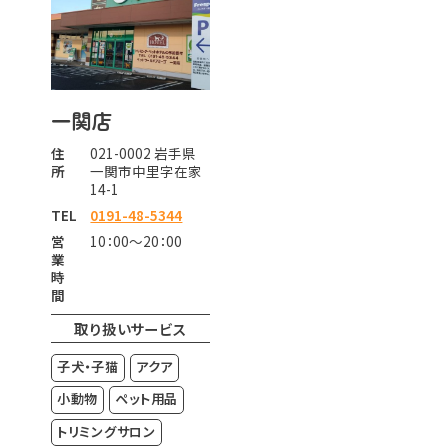
一関店
住
021-0002 岩手県
所
一関市中里字在家
14-1
TEL
0191-48-5344
営
10：00～20：00
業
時
間
取り扱いサービス
子犬・子猫
アクア
小動物
ペット用品
トリミングサロン