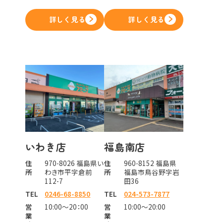
詳しく見る
詳しく見る
いわき店
福島南店
住
970-8026 福島県い
住
960-8152 福島県
所
わき市平字倉前
所
福島市鳥谷野字岩
112-7
田36
TEL
0246-68-8850
TEL
024-573-7877
営
10:00～20：00
営
10:00～20:00
業
業