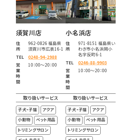
須賀川店
小名浜店
住
962-0826 福島県
住
971-8151 福島県い
所
須賀川市広表16-1
所
わき市小名浜岡小
名字反町6-1
TEL
0248-94-2988
TEL
0246-88-9903
営
10：00～20：00
業
営
10：00～20：00
時
業
間
時
間
取り扱いサービス
取り扱いサービス
子犬・子猫
アクア
子犬・子猫
アクア
小動物
ペット用品
小動物
ペット用品
トリミングサロン
トリミングサロン
ペットホテル
ペットホテル