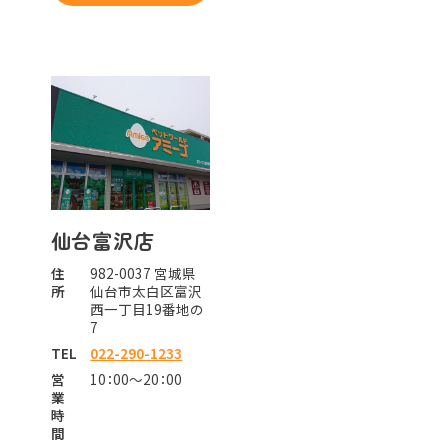
仙台富沢店
住
982-0037 宮城県
所
仙台市太白区富沢
西一丁目19番地の
7
TEL
022-290-1233
営
10：00～20：00
業
時
間