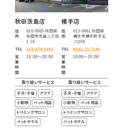
秋田茨島店
横手店
住
010-0065 秋田県
住
013-0061 秋田県
所
秋田市茨島二丁目
所
横手市横手町字五
1-16
ノ口56
TEL
018-874-8383
TEL
0182-23-7140
営
10：00～20：00
営
10:00～20：00
業
業
時
時
間
間
取り扱いサービス
取り扱いサービス
子犬・子猫
アクア
子犬・子猫
アクア
小動物
ペット用品
小動物
ペット用品
トリミングサロン
トリミングサロン
ペットホテル
ペットホテル