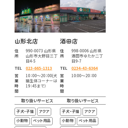
山形北店
酒田店
住
990-0073 山形県
住
998-0006 山形県
所
山形市大野目三丁
所
酒田市ゆたか二丁
目4-5
目9-7
TEL
023-665-1313
TEL
0234-43-6364
営
10：00～20：00(犬
営
10:00～20：00
業
猫生体コーナーは
業
時
19：45まで）
時
間
間
取り扱いサービス
取り扱いサービス
子犬・子猫
アクア
子犬・子猫
アクア
小動物
ペット用品
小動物
ペット用品