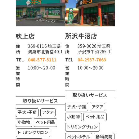
吹上店
所沢牛沼店
住
369-0116 埼玉県
住
359-0026 埼玉県
所
鴻巣市北新宿40-1
所
所沢市牛沼265-1
TEL
048-577-5111
TEL
04-2937-7663
営
10:00～20：00
営
10:00～20:00
業
業
時
時
間
間
取り扱いサービス
取り扱いサービス
子犬・子猫
アクア
子犬・子猫
アクア
小動物
ペット用品
小動物
ペット用品
トリミングサロン
トリミングサロン
ペットホテル
動物病院