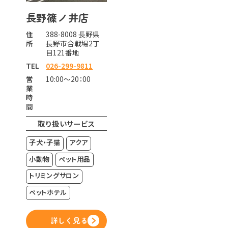
長野篠ノ井店
住
388-8008 長野県
所
長野市合戦場2丁
目121番地
TEL
026-299-9811
営
10:00～20：00
業
時
間
取り扱いサービス
子犬・子猫
アクア
小動物
ペット用品
トリミングサロン
ペットホテル
詳しく見る